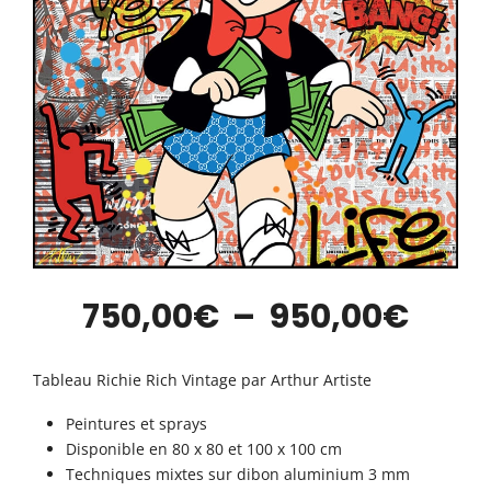
Plag
750,00
€
–
950,00
€
de
Tableau Richie Rich Vintage par Arthur Artiste
prix :
Peintures et sprays
Disponible en 80 x 80 et 100 x 100 cm
750,
Techniques mixtes sur dibon aluminium 3 mm