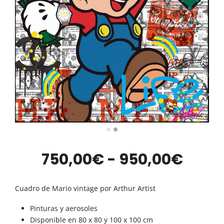
Rang
750,00
€
-
950,00
€
de
Cuadro de Mario vintage por Arthur Artist
preci
Pinturas y aerosoles
Disponible en 80 x 80 y 100 x 100 cm