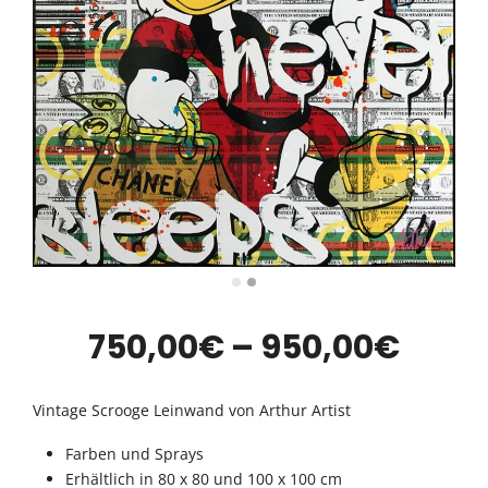
Prei
750,00
€
–
950,00
€
750,
Vintage Scrooge Leinwand von Arthur Artist
bis
Farben und Sprays
Erhältlich in 80 x 80 und 100 x 100 cm